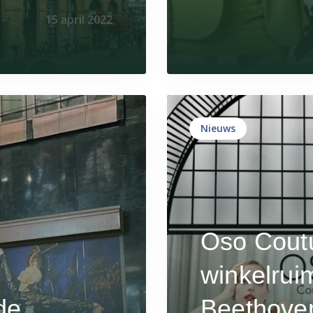
15 april 2022
Nieuws
Oso Coutu
winkelrui
de
Beethoven