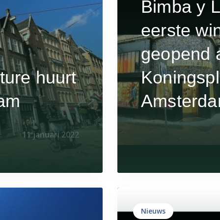
Bimba y L
eerste wi
geopend 
ture huurt
Koningspl
dam
Amsterd
11 januari 2022
Nieuws