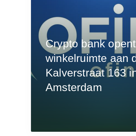
Crypto bank open
winkelruimte aan 
Kalverstraat 163 i
Amsterdam