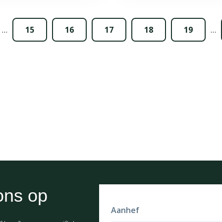
…
15
16
17
18
19
…
ons op
Aanhef