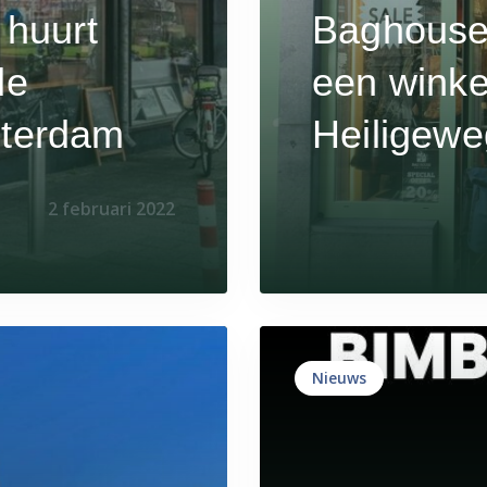
 huurt
Baghouse 
de
een winke
sterdam
Heiligewe
2 februari 2022
Nieuws