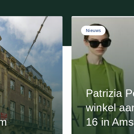
Nieuws
Patrizia 
winkel aa
am
16 in Am