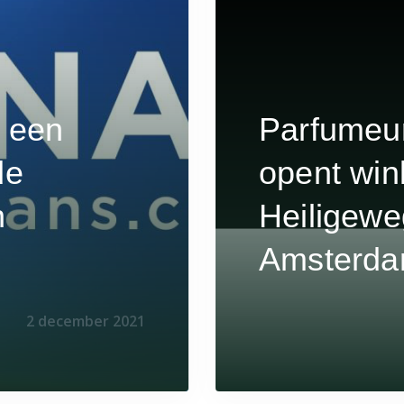
t een
Parfumeu
de
opent win
n
Heiligewe
Amsterd
2 december 2021