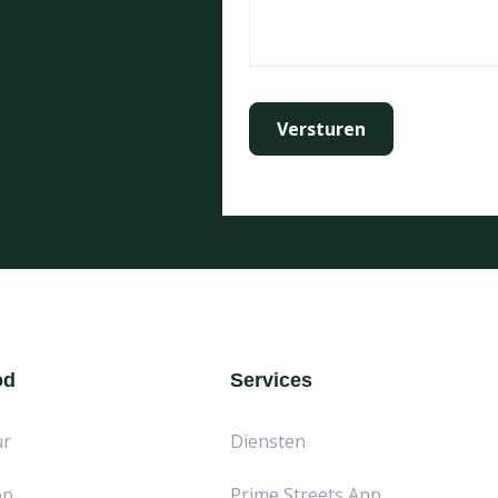
od
Services
ur
Diensten
op
Prime Streets App