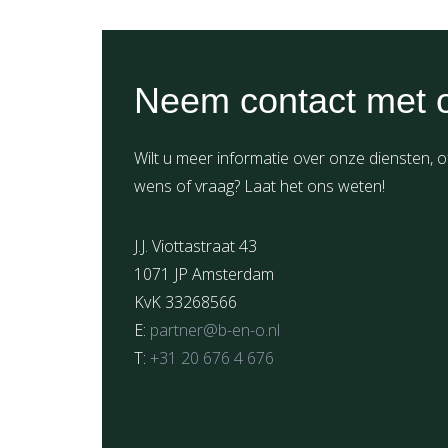
Neem contact met 
Wilt u meer informatie over onze diensten, o
wens of vraag? Laat het ons weten!
J.J. Viottastraat 43
1071 JP Amsterdam
KvK 33268566
E:
partner@b-en-o.nl
T:
+31 20 676 4 676