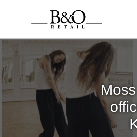
Moss
offi
K