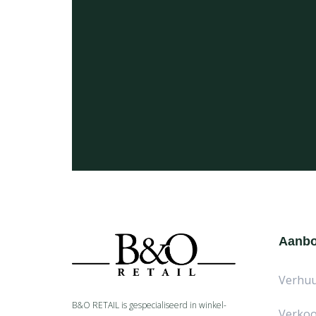
Aanb
Verhu
B&O RETAIL is gespecialiseerd in
winkel-
Verko