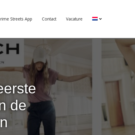
rime Streets App
Contact
Vacature
erste
an de
in