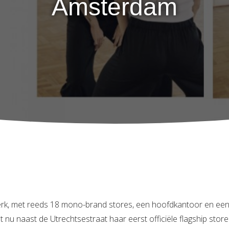
Amsterdam
, met reeds 18 mono-brand stores, een hoofdkantoor en een
nu naast de Utrechtsestraat haar eerst officiële flagship stor