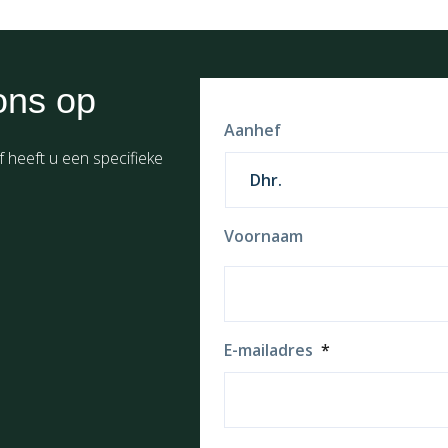
ons op
Aanhef
f heeft u een specifieke
Voornaam
E-mailadres
*