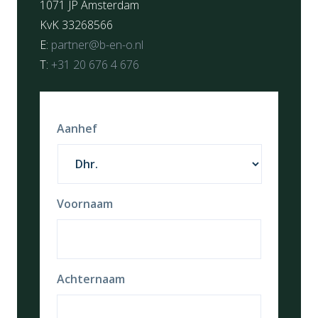
1071 JP Amsterdam
KvK 33268566
E:
partner@b-en-o.nl
T:
+31 20 676 4 676
Aanhef
Voornaam
Achternaam