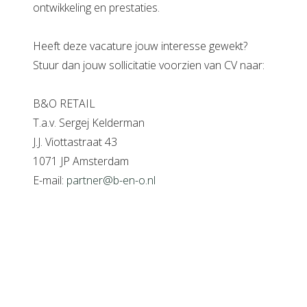
ontwikkeling en prestaties.
Heeft deze vacature jouw interesse gewekt?
Stuur dan jouw sollicitatie voorzien van CV naar:
B&O RETAIL
T.a.v. Sergej Kelderman
J.J. Viottastraat 43
1071 JP Amsterdam
E-mail:
partner@b-en-o.nl