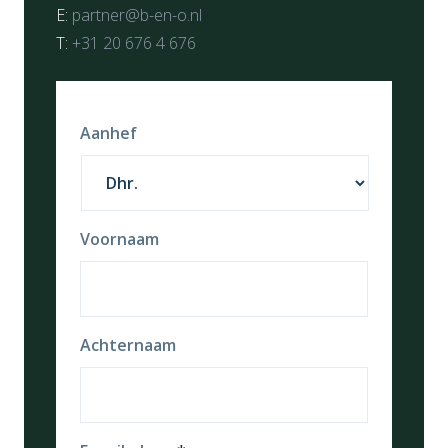
E:
partner@b-en-o.nl
T:
+31 20 676 4 676
Aanhef
Voornaam
Achternaam