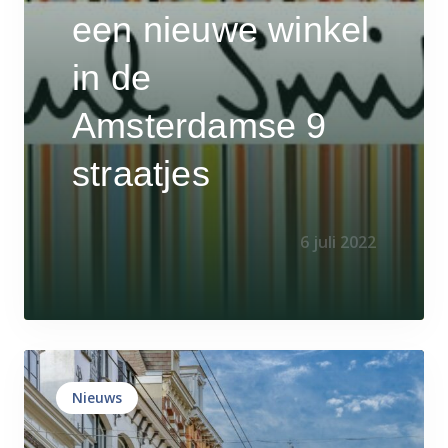
een nieuwe winkel
in de
Amsterdamse 9
straatjes
6 juli 2022
Nieuws