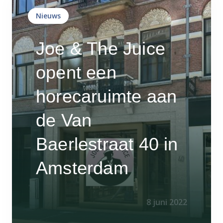
Nieuws
Joe & The Juice
opent een
horecaruimte aan
de Van
Baerlestraat 40 in
Amsterdam
8 juni 2022