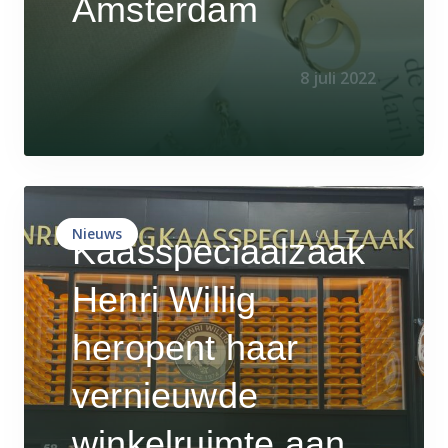
Amsterdam
8 juli 2022
Nieuws
Kaasspeciaalzaak
Henri Willig
heropent haar
vernieuwde
winkelruimte aan