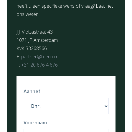
heeft u een specifieke wens of vraag? Laat het
ons weten!
J.J. Viottastraat 43
1071 JP Amsterdam
KvK 33268566
E:
partner@b-en-o.nl
T:
+31 20 676 4 676
Aanhef
Voornaam