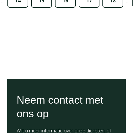
…
14
15
16
17
18
…
Neem contact met
ons op
Wilt u meer informatie over onze diensten, of