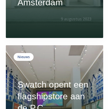
Amsterdam
9 augustus 2023
Nieuws
Swatch opent een
flagshipstore aan
de P.C.