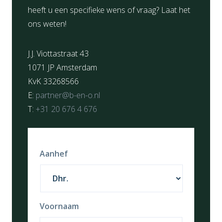
heeft u een specifieke wens of vraag? Laat het
ons weten!
J.J. Viottastraat 43
1071 JP Amsterdam
KvK 33268566
E:
partner@b-en-o.nl
T:
+31 20 676 4 676
Aanhef
Voornaam