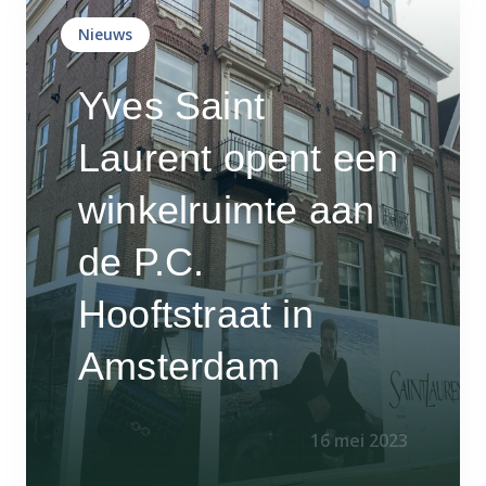
Nieuws
Yves Saint
Laurent opent een
winkelruimte aan
de P.C.
Hooftstraat in
Amsterdam
16 mei 2023