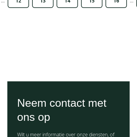
…
12
13
14
15
16
…
Neem contact met
ons op
Wilt u meer informatie over onze diensten, of