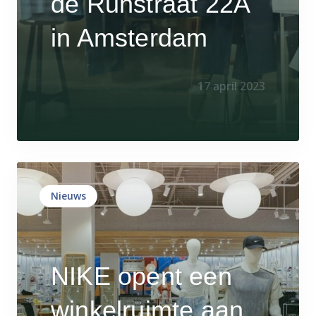
de Runstraat 22A
in Amsterdam
17 april 2023
Nieuws
NIKE opent een
winkelruimte aan