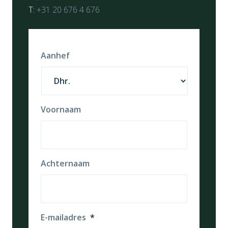
T:
+31 20 676 4 676
Aanhef
Voornaam
Achternaam
E-mailadres
*