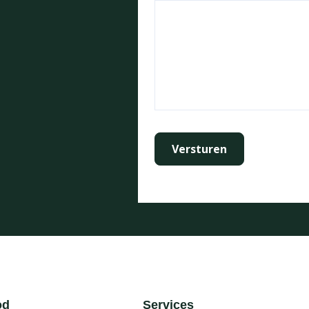
od
Services