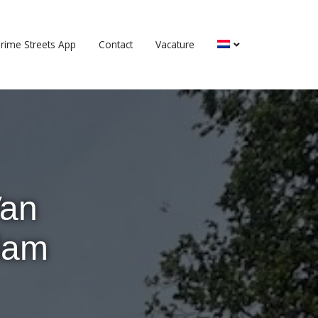
rime Streets App
Contact
Vacature
Van
dam