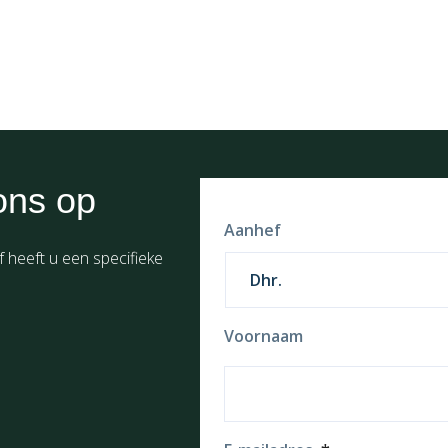
ons op
Aanhef
f heeft u een specifieke
Voornaam