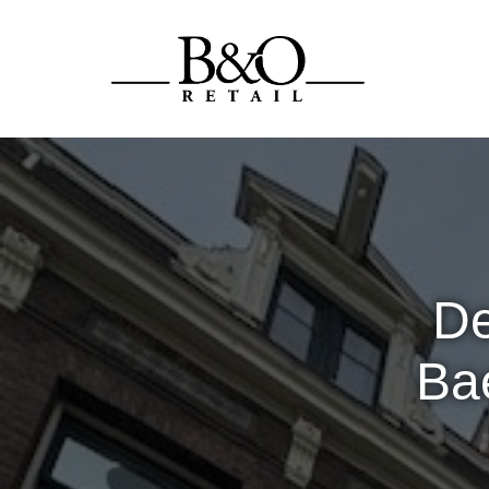
De
Ba