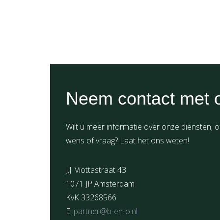
Neem contact met 
Wilt u meer informatie over onze diensten, o
wens of vraag? Laat het ons weten!
J.J. Viottastraat 43
1071 JP Amsterdam
KvK 33268566
E:
partner@b-en-o.nl