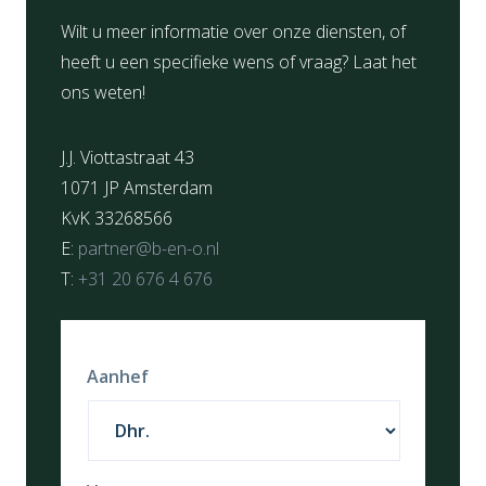
Wilt u meer informatie over onze diensten, of
heeft u een specifieke wens of vraag? Laat het
ons weten!
J.J. Viottastraat 43
1071 JP Amsterdam
KvK 33268566
E:
partner@b-en-o.nl
T:
+31 20 676 4 676
Aanhef