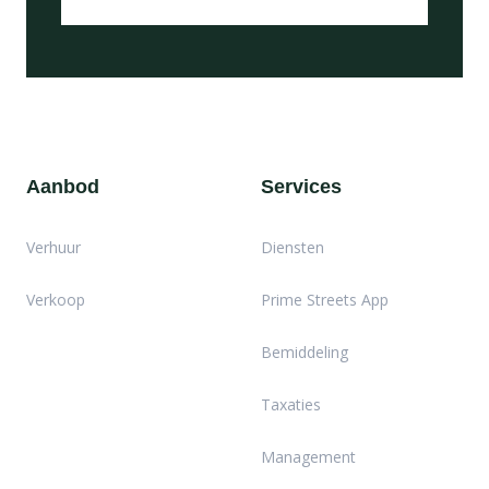
Aanbod
Services
Verhuur
Diensten
Verkoop
Prime Streets App
Bemiddeling
Taxaties
Management