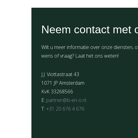
Neem contact met 
Wilt u meer informatie over onze diensten, o
wens of vraag? Laat het ons weten!
J.J. Viottastraat 43
1071 JP Amsterdam
KvK 33268566
E:
partner@b-en-o.nl
T:
+31 20 676 4 676