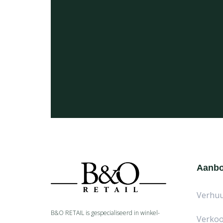
Aanb
Verhu
B&O RETAIL is gespecialiseerd in
winkel-
Verko