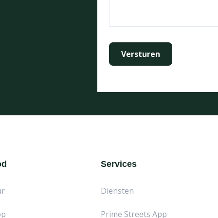
od
Services
ur
Diensten
op
Prime Streets App