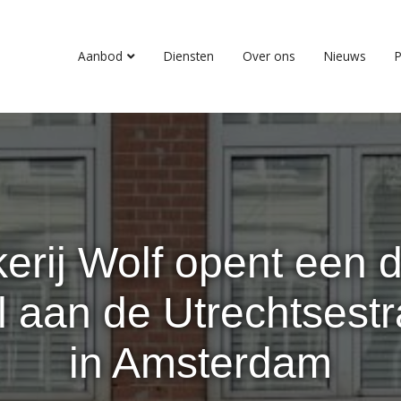
Aanbod
Diensten
Over ons
Nieuws
P
erij Wolf opent een 
l aan de Utrechtsestr
in Amsterdam