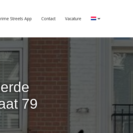
rime Streets App
Contact
Vacature
derde
aat 79