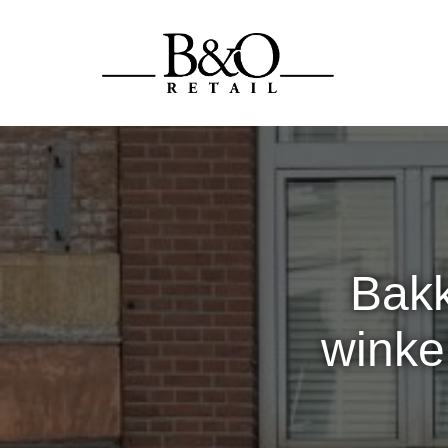
Bakk
winke