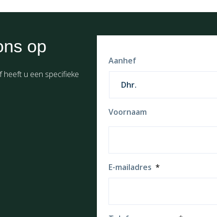
ons op
Aanhef
f heeft u een specifieke
Voornaam
E-mailadres
*