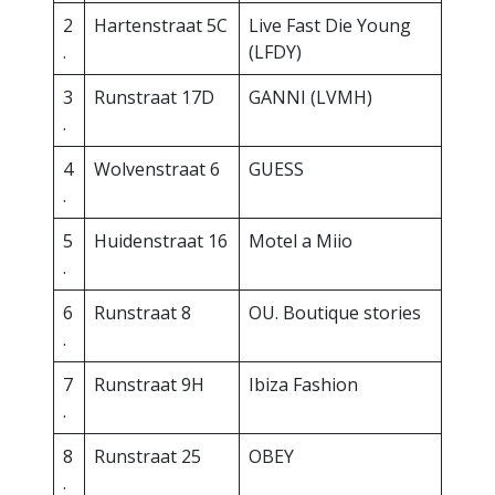
2
Hartenstraat 5C
Live Fast Die Young
.
(LFDY)
3
Runstraat 17D
GANNI (LVMH)
.
4
Wolvenstraat 6
GUESS
.
5
Huidenstraat 16
Motel a Miio
.
6
Runstraat 8
OU. Boutique stories
.
7
Runstraat 9H
Ibiza Fashion
.
8
Runstraat 25
OBEY
.