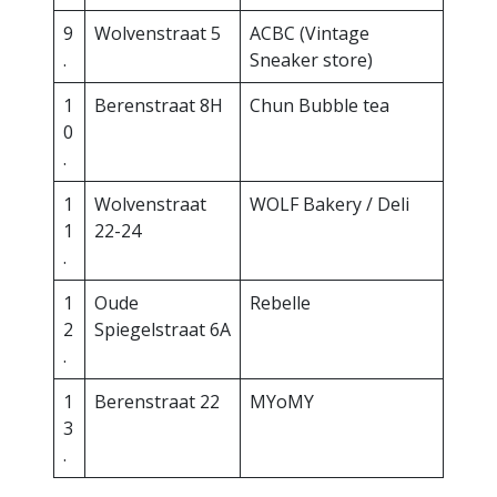
9
Wolvenstraat 5
ACBC (Vintage
.
Sneaker store)
1
Berenstraat 8H
Chun Bubble tea
0
.
1
Wolvenstraat
WOLF Bakery / Deli
1
22-24
.
1
Oude
Rebelle
2
Spiegelstraat 6A
.
1
Berenstraat 22
MYoMY
3
.