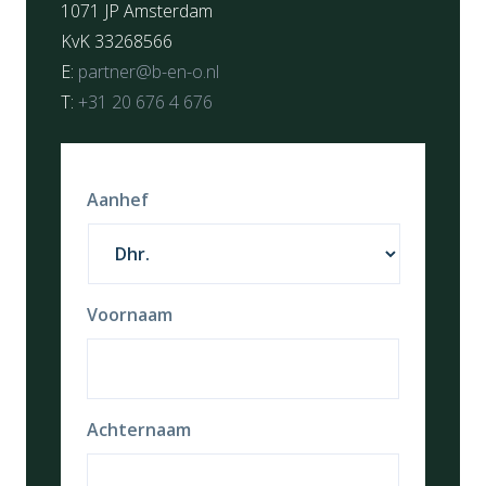
1071 JP Amsterdam
KvK 33268566
E:
partner@b-en-o.nl
T:
+31 20 676 4 676
Aanhef
Voornaam
Achternaam