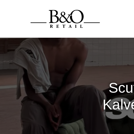
Scu
Kalv