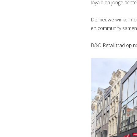
loyale en jonge achte
De nieuwe winkel moe
en community samenk
B&O Retail trad op n