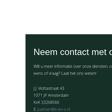
Neem contact met 
Wilt u meer informatie over onze diensten, o
wens of vraag? Laat het ons weten!
J.J. Viottastraat 43
1071 JP Amsterdam
KvK 33268566
E:
partner@b-en-o.nl