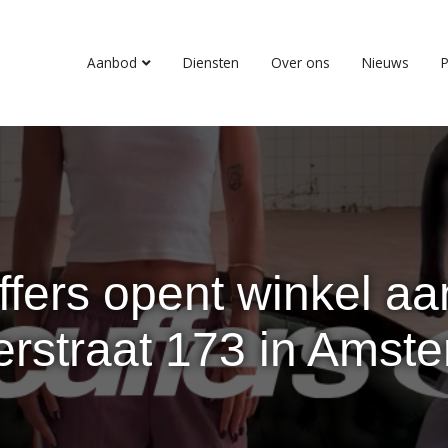
Aanbod
Diensten
Over ons
Nieuws
P
ffers opent winkel aa
erstraat 173 in Amst