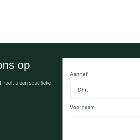
ons op
Aanhef
f heeft u een specifieke
Voornaam