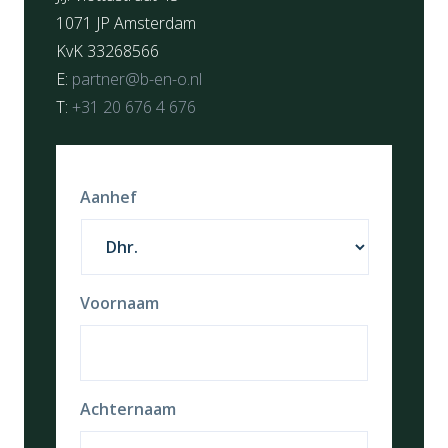
1071 JP Amsterdam
KvK 33268566
E:
partner@b-en-o.nl
T:
+31 20 676 4 676
Aanhef
Voornaam
Achternaam