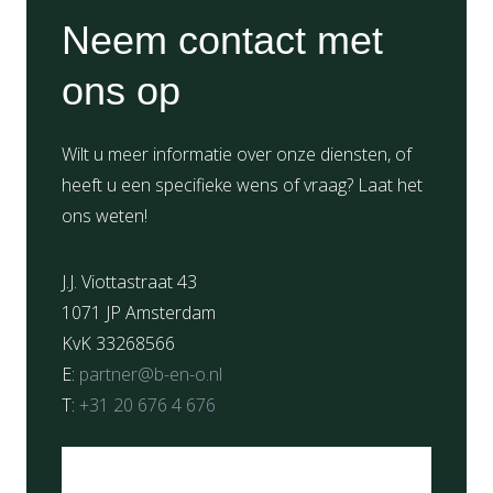
Neem contact met
ons op
Wilt u meer informatie over onze diensten, of
heeft u een specifieke wens of vraag? Laat het
ons weten!
J.J. Viottastraat 43
1071 JP Amsterdam
KvK 33268566
E:
partner@b-en-o.nl
T:
+31 20 676 4 676