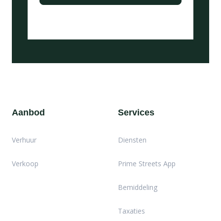
Aanbod
Services
Verhuur
Diensten
Verkoop
Prime Streets App
Bemiddeling
Taxaties