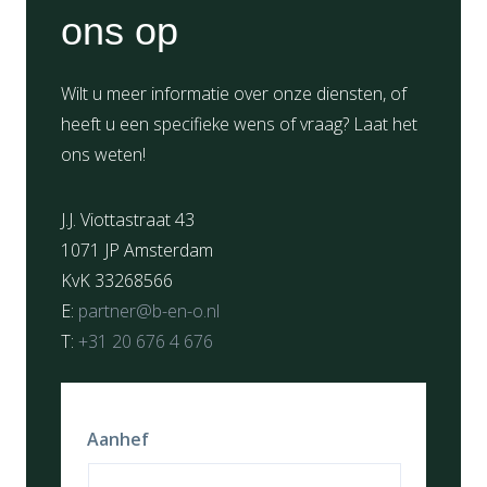
ons op
Wilt u meer informatie over onze diensten, of
heeft u een specifieke wens of vraag? Laat het
ons weten!
J.J. Viottastraat 43
1071 JP Amsterdam
KvK 33268566
E:
partner@b-en-o.nl
T:
+31 20 676 4 676
Aanhef