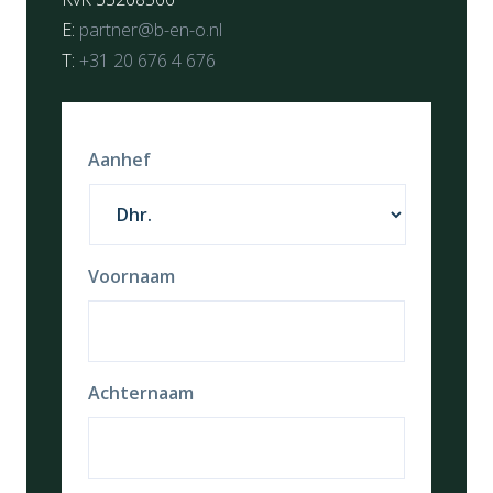
E:
partner@b-en-o.nl
T:
+31 20 676 4 676
Aanhef
Voornaam
Achternaam