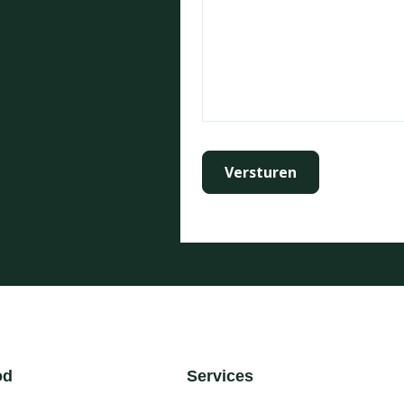
od
Services