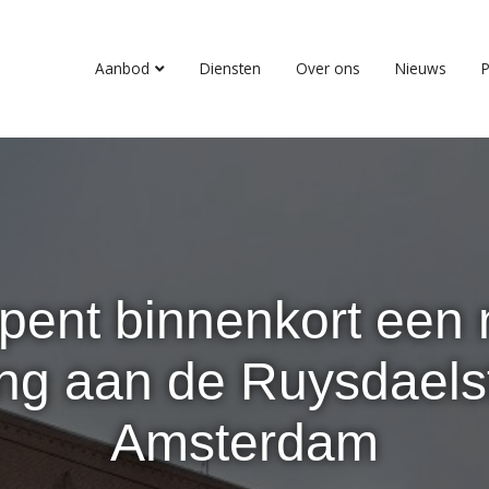
Aanbod
Diensten
Over ons
Nieuws
P
pent binnenkort een
ing aan de Ruysdaelst
Amsterdam