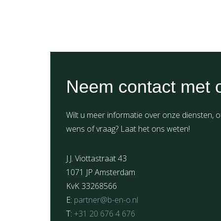
Neem contact met 
Wilt u meer informatie over onze diensten, o
wens of vraag? Laat het ons weten!
J.J. Viottastraat 43
1071 JP Amsterdam
KvK 33268566
E:
partner@b-en-o.nl
T:
+31 20 676 4 676