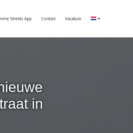
rime Streets App
Contact
Vacature
 nieuwe
raat in