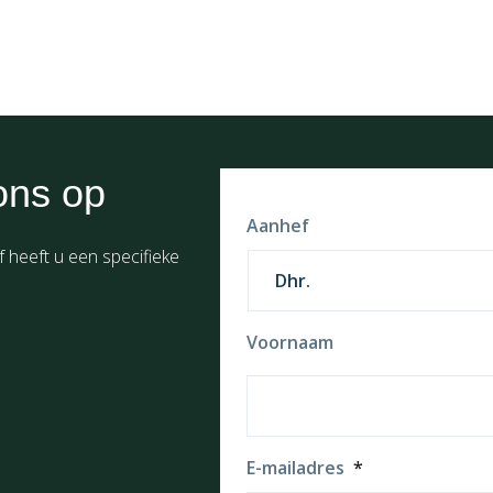
ons op
Aanhef
f heeft u een specifieke
Voornaam
E-mailadres
*