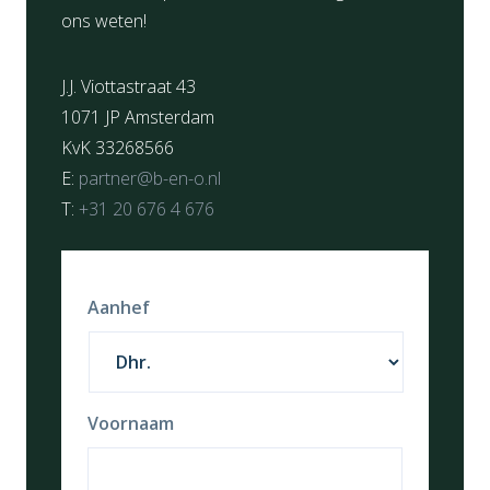
ons weten!
J.J. Viottastraat 43
1071 JP Amsterdam
KvK 33268566
E:
partner@b-en-o.nl
T:
+31 20 676 4 676
Aanhef
Voornaam