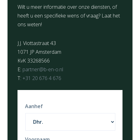
Wilt u meer informatie over onze diensten, of
heeft u een specifieke wens of vraag? Laat het
ons weten!
J.J. Viottastraat 43
1071 JP Amsterdam
KvK 33268566
E:
partner@b-en-o.nl
T:
+31 20 676 4 676
Aanhef
Voornaam