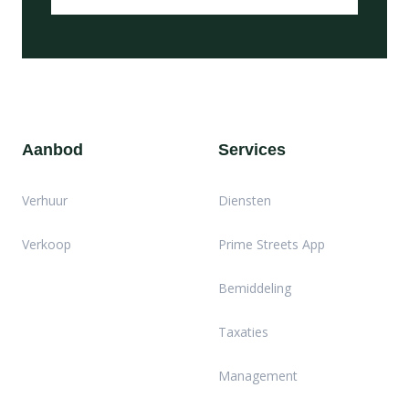
Aanbod
Services
Verhuur
Diensten
Verkoop
Prime Streets App
Bemiddeling
Taxaties
Management