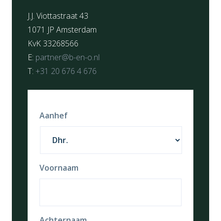
J.J. Viottastraat 43
1071 JP Amsterdam
KvK 33268566
E:
partner@b-en-o.nl
T:
+31 20 676 4 676
Aanhef
Voornaam
Achternaam