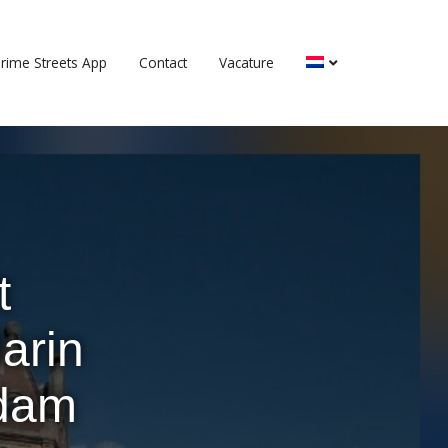
rime Streets App
Contact
Vacature
t
arin
rdam