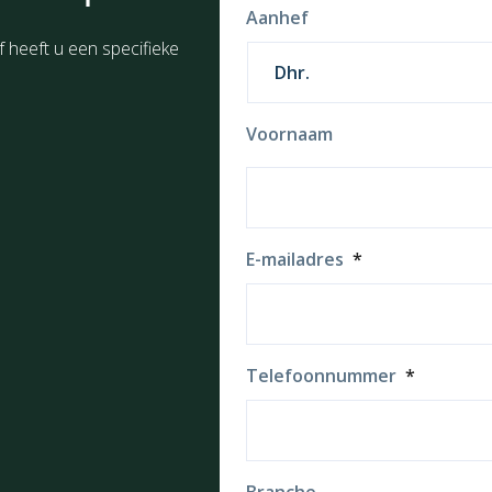
Aanhef
f heeft u een specifieke
Voornaam
E-mailadres
*
Telefoonnummer
*