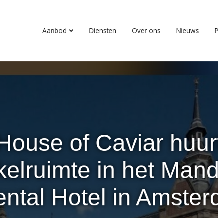
Aanbod
Diensten
Over ons
Nieuws
P
House of Caviar huur
kelruimte in het Mand
ental Hotel in Amste