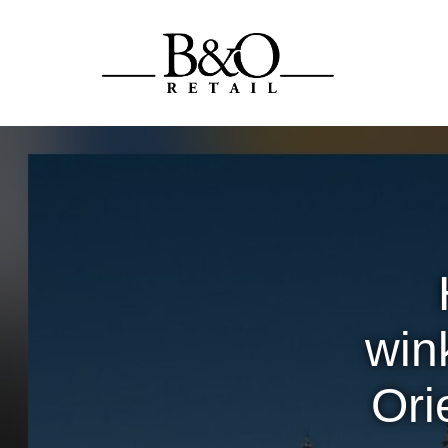
win
Ori