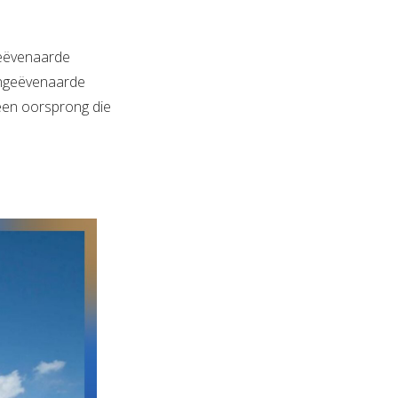
geëvenaarde
 ongeëvenaarde
 een oorsprong die