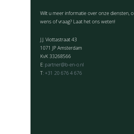
Wilt u meer informatie over onze diensten, o
wens of vraag? Laat het ons weten!
J.J. Viottastraat 43
1071 JP Amsterdam
KvK 33268566
E:
partner@b-en-o.nl
T:
+31 20 676 4 676