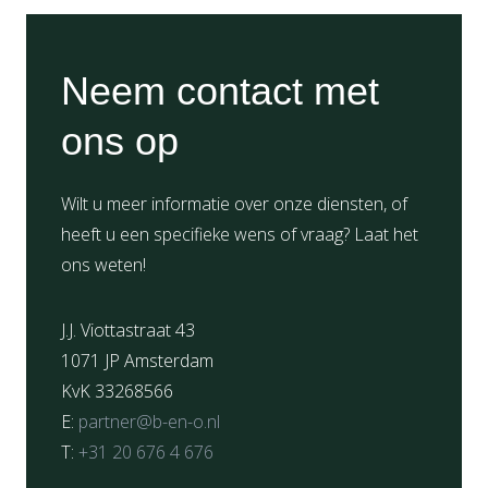
Neem contact met
ons op
Wilt u meer informatie over onze diensten, of
heeft u een specifieke wens of vraag? Laat het
ons weten!
J.J. Viottastraat 43
1071 JP Amsterdam
KvK 33268566
E:
partner@b-en-o.nl
T:
+31 20 676 4 676