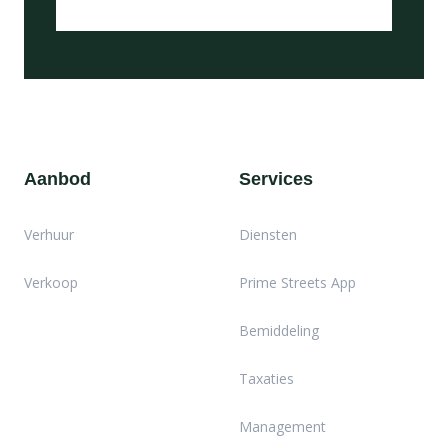
Aanbod
Services
Verhuur
Diensten
Verkoop
Prime Streets App
Bemiddeling
Taxaties
Management