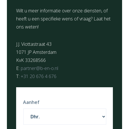
Wilt u meer informatie over onze diensten, of
heeft u een specifieke wens of vraag? Laat het
ons weten!
J.J. Viottastraat 43
1071 JP Amsterdam
KvK 33268566
E:
partner@b-en-o.nl
T:
+31 20 676 4 676
Aanhef