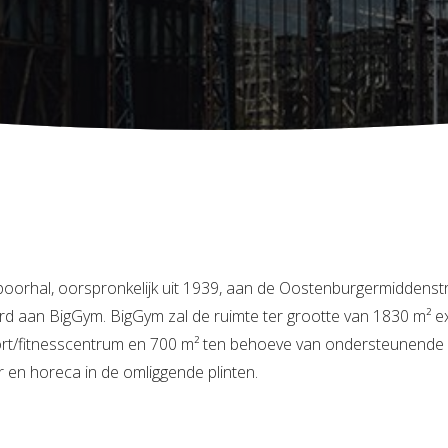
poorhal, oorspronkelijk uit 1939, aan de Oostenburgermiddenstr
d aan BigGym. BigGym zal de ruimte ter grootte van 1830 m² ex
t/fitnesscentrum en 700 m² ten behoeve van ondersteunende fu
r en horeca in de omliggende plinten.