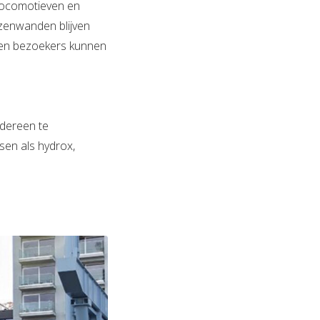
nlocomotieven en
zenwanden blijven
r en bezoekers kunnen
edereen te
sen als hydrox,