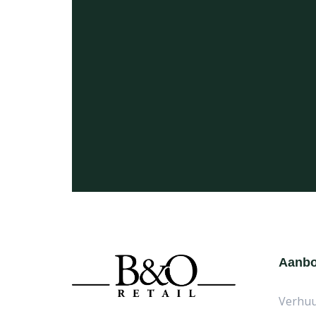
Aanb
Verhu