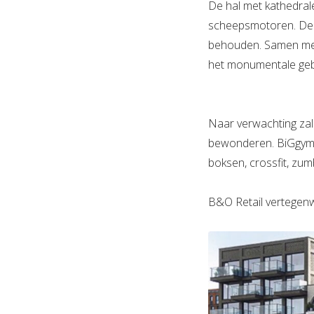
De hal met kathedral
scheepsmotoren. De z
behouden. Samen met 
het monumentale gebo
Naar verwachting zal
bewonderen. BiGgym h
boksen, crossfit, zum
B&O Retail vertegenw