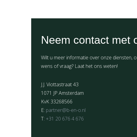
Neem contact met 
Wilt u meer informatie over onze diensten, o
wens of vraag? Laat het ons weten!
J.J. Viottastraat 43
1071 JP Amsterdam
KvK 33268566
E:
partner@b-en-o.nl
T:
+31 20 676 4 676