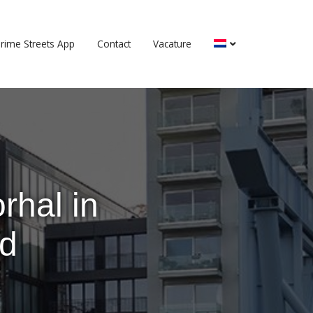
rime Streets App
Contact
Vacature
hal in
rd