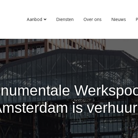
Aanbod
Diensten
Over ons
Nieuws
P
numentale Werkspoor
msterdam is verhuu