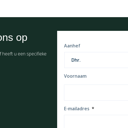
ons op
Aanhef
f heeft u een specifieke
Voornaam
E-mailadres
*