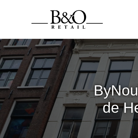
ByNouc
de H