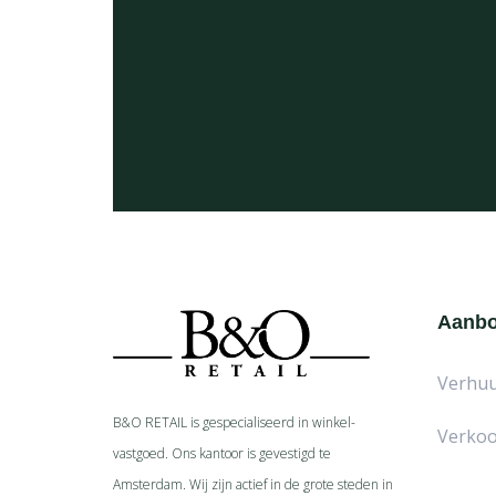
Aanb
Verhu
B&O RETAIL is gespecialiseerd in
winkel-
Verko
vastgoed. Ons kantoor is gevestigd te
Amsterdam. Wij zijn actief in de grote steden in