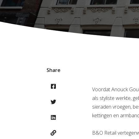
Share
Voordat Anouck Gouds
als styliste werkte,
sieraden vroegen, be
kettingen en armban
B&O Retail vertegenw