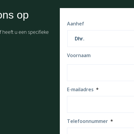
ons op
Aanhef
f heeft u een specifieke
Voornaam
E-mailadres
*
Telefoonnummer
*