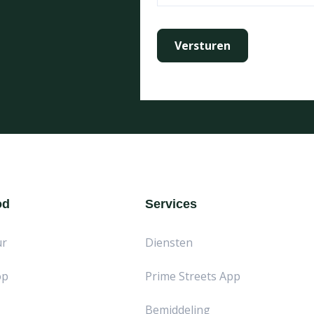
od
Services
ur
Diensten
op
Prime Streets App
Bemiddeling