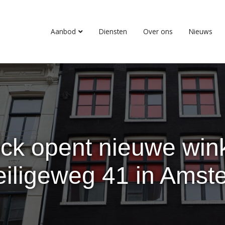
Aanbod
Diensten
Over ons
Nieuws
k opent nieuwe win
eiligeweg 41 in Amst