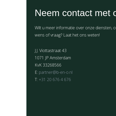
Neem contact met 
Wilt u meer informatie over onze diensten, o
wens of vraag? Laat het ons weten!
J.J. Viottastraat 43
1071 JP Amsterdam
KvK 33268566
E:
partner@b-en-o.nl
T:
+31 20 676 4 676