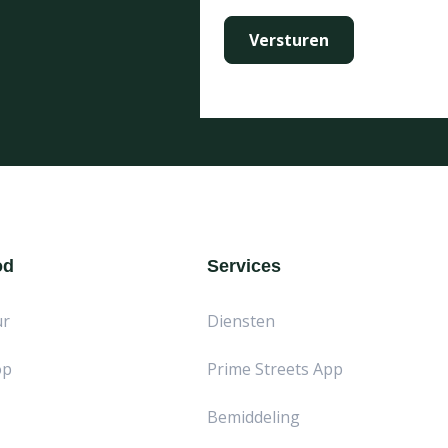
od
Services
ur
Diensten
op
Prime Streets App
Bemiddeling