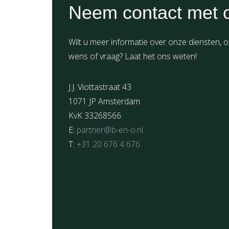
Neem contact met 
Wilt u meer informatie over onze diensten, o
wens of vraag? Laat het ons weten!
J.J. Viottastraat 43
1071 JP Amsterdam
KvK 33268566
E:
partner@b-en-o.nl
T:
+31 20 676 4 676