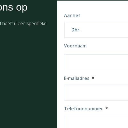
ons op
Aanhef
f heeft u een specifieke
Voornaam
E-mailadres
*
Telefoonnummer
*