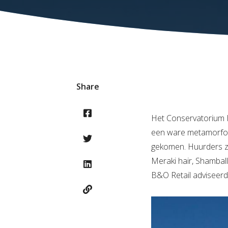
Share
Het Conservatorium H
een ware metamorfose
gekomen. Huurders zi
Meraki hair, Shamball
B&O Retail adviseerde