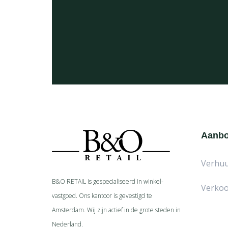
Aanb
Verhu
B&O RETAIL is gespecialiseerd in
winkel-
Verko
vastgoed. Ons kantoor is gevestigd te
Amsterdam. Wij zijn actief in de grote steden in
Nederland.