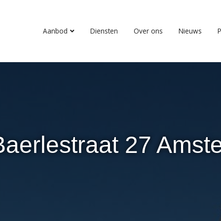
Aanbod
Diensten
Over ons
Nieuws
P
Baerlestraat 27 Amst