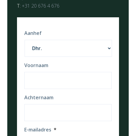
T:
+31 20 676 4 676
Aanhef
Voornaam
Achternaam
E-mailadres
*