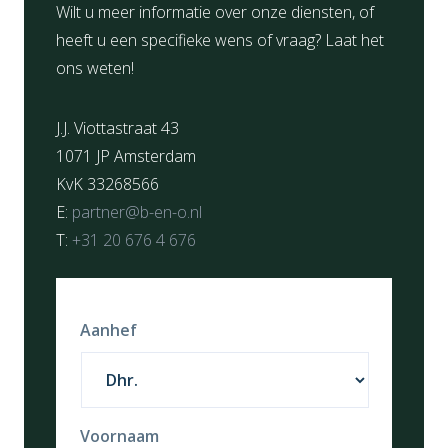
Wilt u meer informatie over onze diensten, of
heeft u een specifieke wens of vraag? Laat het
ons weten!
J.J. Viottastraat 43
1071 JP Amsterdam
KvK 33268566
E:
partner@b-en-o.nl
T:
+31 20 676 4 676
Aanhef
Voornaam