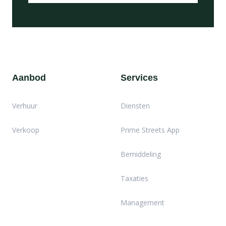
Aanbod
Services
Verhuur
Diensten
Verkoop
Prime Streets App
Bemiddeling
Taxaties
Management