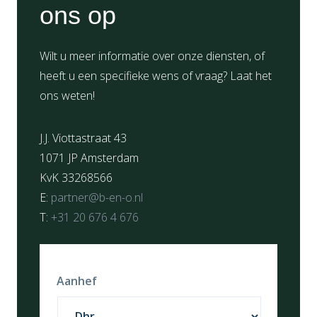
ons op
Wilt u meer informatie over onze diensten, of
heeft u een specifieke wens of vraag? Laat het
ons weten!
J.J. Viottastraat 43
1071 JP Amsterdam
KvK 33268566
E:
partner@b-en-o.nl
T:
+31 20 676 4 676
Aanhef