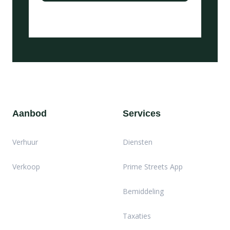
Aanbod
Services
Verhuur
Diensten
Verkoop
Prime Streets App
Bemiddeling
Taxaties