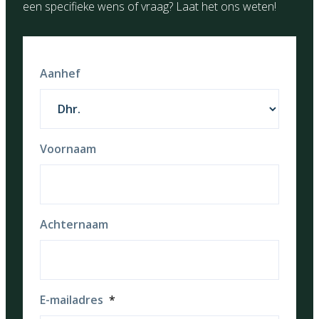
een specifieke wens of vraag? Laat het ons weten!
Aanhef
Voornaam
Achternaam
E-mailadres
*