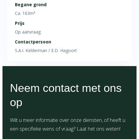
Begane grond
Ca. 163m²
Prijs
Op aanvraag
Contactpersoon
S.A.I. Kelderman / E.D. Hagoort
Neem contact met ons
op
Wilt u meer informatie over onze diensten, of heeft u
een specifieke wens of vraag? Laat het ons weten!