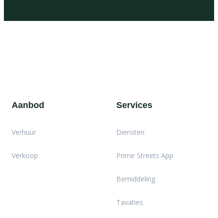
Aanbod
Services
Verhuur
Diensten
Verkoop
Prime Streets App
Bemiddeling
Taxaties