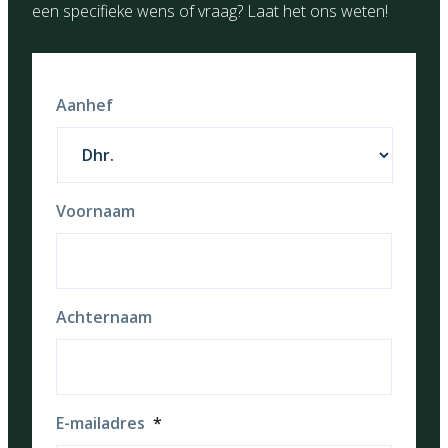
een specifieke wens of vraag? Laat het ons weten!
Aanhef
Voornaam
Achternaam
E-mailadres
*