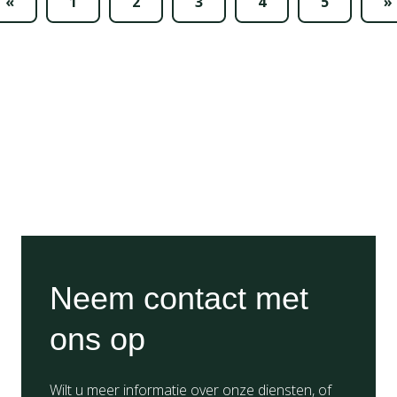
«
1
2
3
4
5
»
Neem contact met
ons op
Wilt u meer informatie over onze diensten, of