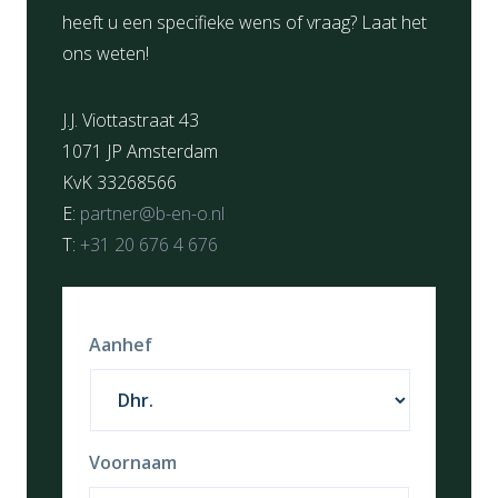
heeft u een specifieke wens of vraag? Laat het
ons weten!
J.J. Viottastraat 43
1071 JP Amsterdam
KvK 33268566
E:
partner@b-en-o.nl
T:
+31 20 676 4 676
Aanhef
Voornaam